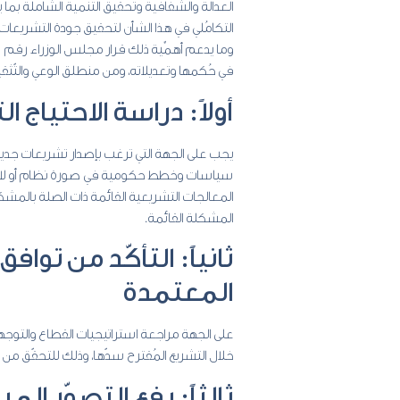
العدالة والشفافية وتحقيق التنمية الشاملة بما
التكامُلي في هذا الشأن لتحقيق جودة التشريعا
في حُكمها وتعديلاته، ومن منطلق الوعي والتّثق
أولاً: دراسة الاحتياج 
يجب على الجهة التي ترغب بإصدار تشريعات جدي
سياسات وخطط حكومية في صورة نظام أو لائحة
المعالجات التشريعية القائمة ذات الصلة بالمشكل
المشكلة القائمة.
ثانياً: التأكّد من تو
المعتمدة
على الجهة مراجعة استراتيجيات القطاع والتوجها
خلال التشريع المُقترح سدّها، وذلك للتحقّق من 
ثالثاً: رفع التصوّر الم