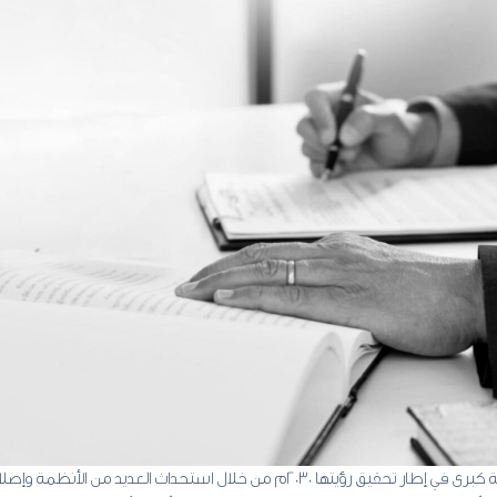
نظراً لما تشهدُه المملكة من إصلاحات تشريعية كبرى في إطار تحقيق رؤيتها 2030م من