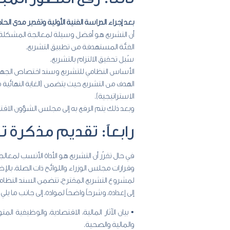
بعد إجراء الدراسة الفنية الأولية وتقدير مدى الحا
أن التشريع هو أفضل وسيلة لمعالجة المشكلة، بم
الفئة المستهدفة من تطبيق التشريع.
سُبل تحقيق الالتزام بالتشريع.
الأساس النظامي للتشريع وسند اختصاص الجهة ا
الهدف من التشريع حيث يتضمن (الغاية النهائية 
الاستراتيجية).
وبعد ذلك يتم الرفع به إلى مجلس الشؤون الاقت
رابعاً: تقديم مذكرة 
في حال تقرّر أن التشريع هو الأداة الأنسب لمعا
وقرارات مجلس الوزراء واللوائح ذات الصلة، بالإ
لمشروع التشريع المقترح، تتضمن السند النظام
إلى إعداده، وشرحاً واضحاً لمواده، إلى جانب ما يلي
• بيان الآثار المالية، الاقتصادية، والوظيفية
والمالية والصحية.