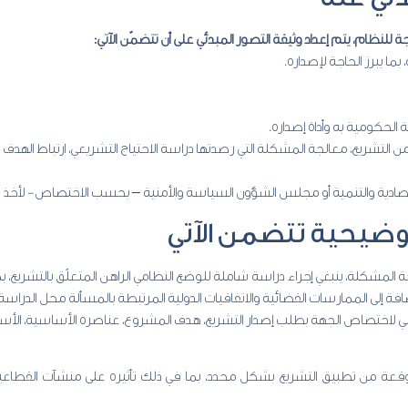
جة للنظام، يتم إعداد وثيقة التصور المبدئي على أن تتضمّن الآتي:
ا يبرز الحاجة لإصداره.
لحكومية به وأداة إصداره.
من التشريع، معالجة المشكلة التي رصدتها دراسة الاحتياج التشريعي، ارتباط الهد
صادية والتنمية أو مجلس الشؤون السياسة والأمنية – بحسب الاختصاص- لأخذ الت
توضيحية تتضمن الآتي
لجة المشكلة، ينبغي إجراء دراسة شاملة للوضع النظامي الراهن المتعلّق بالتشريع، 
ضافة إلى الممارسات القضائية والاتفاقيات الدولية المرتبطة بالمسألة محل الدرا
ي لاختصاص الجهة بطلب إصدار التشريع، هدف المشروع، عناصره الأساسية، الأسب
 المتوقعة من تطبيق التشريع بشكل محدد، بما في ذلك تأثيره على منشآت القطاعين ا