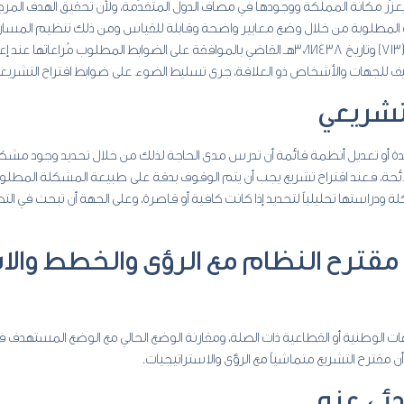
 يعزّز مكانة المملكة ووجودها في مصاف الدول المتقدّمة، ولأن تحقيق الهدف الم
ت المطلوبة من خلال وضع معايير واضحة وقابلة للقياس ومن ذلك تنظيم المسار ال
وما يدعم أهمِّية ذلك قرار مجلس الوزراء رقم (713) وتاريخ 30/11/1438هـ القاضي بالموافقة على الض
يف للجهات والأشخاص ذو العلاقة، جرى تسليط الضوء على ضوابط اقتراح التشريعات م
التشريعي
دة أو تعديل أنظمة قائمة أن تدرس مدى الحاجة لذلك من خلال تحديد وجود مشكلة
، فعند اقتراح تشريع يجب أن يتم الوقوف بدقة على طبيعة المشكلة المطلوب
ة ودراستها تحليلياً لتحديد إذا كانت كافية أو قاصرة، وعلى الجهة أن تبحث في الت
افق مقترح النظام مع الرؤى والخطط وال
ت الوطنية أو القطاعية ذات الصلة، ومقارنة الوضع الحالي مع الوضع المستهدف ف
أن مقترح التشريع متماشياً مع الرؤى والاستراتيجيات.
بدئي عنه