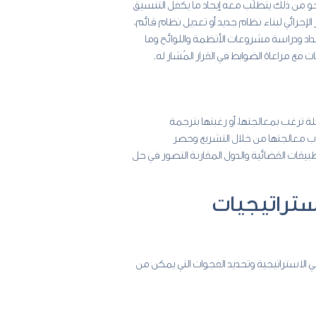
رجو من ذلك يتطلّب معه إيجاد ما يكفل التنسيق
إجرائي لبناء نظام جديد أو تعديل نظام قائم،
وابط المطلوب مُراعاتها عند إعداد ودراسة مشروعات الأنظمة واللوائح وما
ع مراعاة الضوابط في القرار المُشار له.
 ترغب بمعالجتها، أو رغبتها بترجمة
 معالجتها من خلال التشريع وحصر
طبيقات القضائية والدول المقارنة التصور في حل
استراتيجيات
ي الاستراتيجية وتحديد الفجوات التي يمكن من