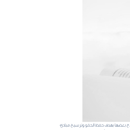
 خلال استحداث العديد من الأنظمة وإصلاح بعضها بهدف حفظ الحقو وترسيخ مبادئ