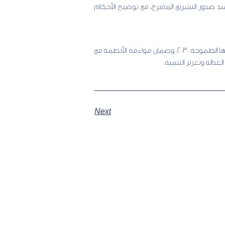
 عند صدور التشريع المقترح، مع توضيح الأحكام
وفي الختام يُعد اقتراح الأنظمة وفق ضوابط محددة خطوة ضرورية لرفع جودة التشريعات ودعم جهود المملكة في تحقيق رؤيتها الطموحة 2030، وضمان مواءمة الأنظمة مع
عدالة وتعزيز التنمية.
Next