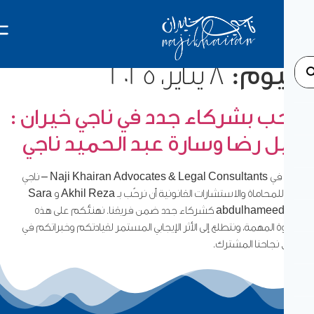
يوم:
8 يناير، 2025
ب بشركاء جدد في ناجي خيران :
ل رضا وسارة عبد الحميد ناجي
يسرّنا في Naji Khairan Advocates & Legal Consultants – ناجي
خيران للمحاماة والاستشارات القانونية أن نرحّب بـ Akhil Reza و Sara
abdulhameed Naji كشركاء جدد ضمن فريقنا. نهنئكم على هذه
 المهمة، ونتطلع إلى الأثر الإيجابي المستمر لقيادتكم وخبراتكم في
نجاحنا المشترك.