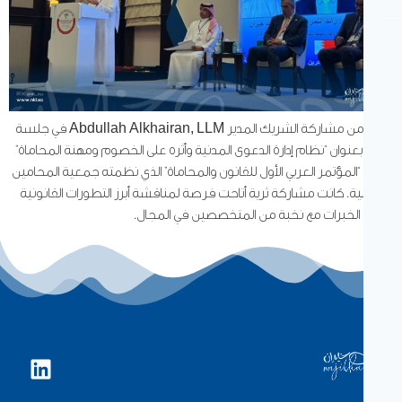
جانب من مشاركة الشريك المدير Abdullah Alkhairan, LLM في جلسة
 بعنوان “نظام إدارة الدعوى المدنية وأثره على الخصوم ومهنة المحاماة”
لمؤتمر العربي الأول للقانون والمحاماة” الذي نظمته جمعية المحامين
نية. كانت مشاركة ثرية أتاحت فرصة لمناقشة أبرز التطورات القانونية
 الخبرات مع نخبة من المتخصصين في المجال.