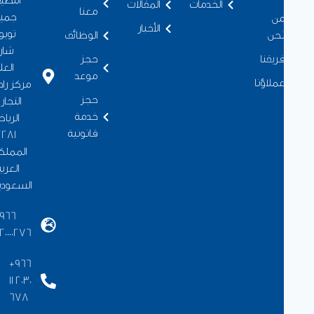
اللطيف
الخدمات
المقالات
معنا
جميل
ن
الأخبار
تويوتا،
حن
الوظائف
شارع
ريقنا
حجز
العليا،
موعد
ملاؤنا
مركز رادن
حجز
التجاري،
خدمة
الرياض
قانونية
12281،
المملكة
العربية
السعودية
+966
920000276
+966
11 2030
678